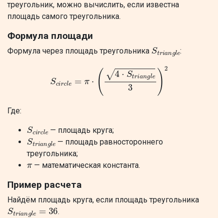
треугольник, можно вычислить, если известна
площадь самого треугольника.
Формула площади
S
t
r
i
a
n
g
l
e
Формула через площадь треугольника
:
S
c
i
r
c
l
e
=
π
⋅
(
4
⋅
S
t
r
i
a
n
g
l
e
3
)
2
Где:
S
c
i
r
c
l
e
— площадь круга;
S
t
r
i
a
n
g
l
e
— площадь равностороннего
треугольника;
π
— математическая константа.
Пример расчета
Найдём площадь круга, если площадь треугольника
S
t
r
i
a
n
g
l
e
=
36
.