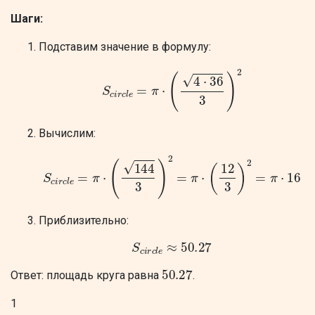
Шаги:
Подставим значение в формулу:
S
c
i
r
c
l
e
=
π
⋅
(
4
⋅
36
3
)
2
Вычислим:
S
c
i
r
c
l
e
=
π
⋅
(
144
3
)
2
=
π
⋅
(
12
3
)
2
=
π
⋅
16
Приблизительно:
S
c
i
r
c
l
e
≈
50.27
50.27
Ответ: площадь круга равна
.
1